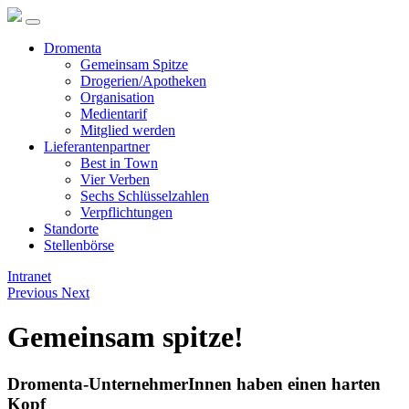
Dromenta
Gemeinsam Spitze
Drogerien/Apotheken
Organisation
Medientarif
Mitglied werden
Lieferantenpartner
Best in Town
Vier Verben
Sechs Schlüsselzahlen
Verpflichtungen
Standorte
Stellenbörse
Intranet
Previous
Next
Gemeinsam spitze!
Dromenta-UnternehmerInnen haben einen harten
Kopf